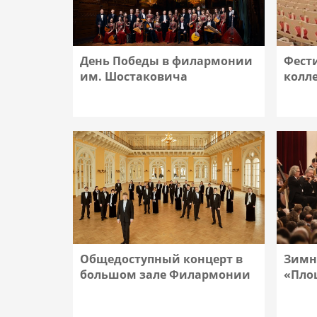
День Победы в филармонии
Фест
им. Шостаковича
колл
Подробнее
Общедоступный концерт в
Зимн
большом зале Филармонии
«Пло