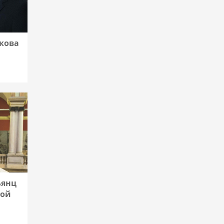
кова
ьянц
вой