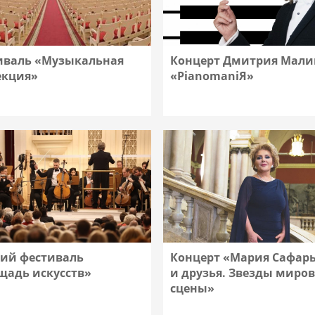
иваль «Музыкальная
Концерт Дмитрия Мали
екция»
«PianomaniЯ»
Подробнее
Подробнее
ий фестиваль
Концерт «Мария Сафар
щадь искусств»
и друзья. Звезды миро
сцены»