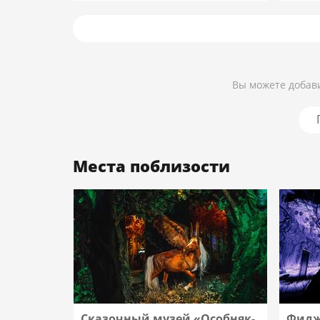
Подробнее
Вы можете добави
Места поблизости
Сказочный музей «Особняк-
Фидж