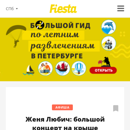
СПб
АФИША
Женя Любич: большой
концерт на крыше