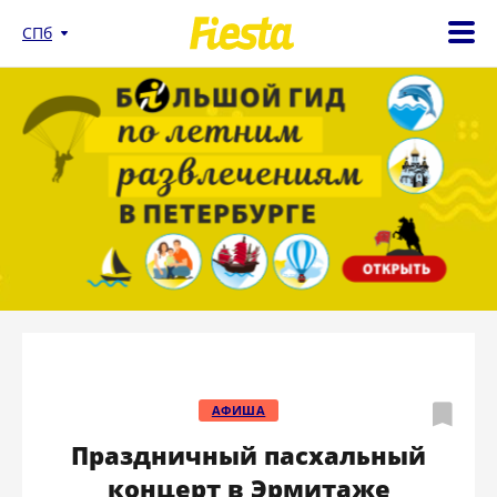
СПб
АФИША
Праздничный пасхальный
концерт в Эрмитаже