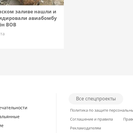
нском заливе нашли и
идировали авиабомбу
ён ВОВ
ста
Все спецпроекты
ечательности
Политика по защите персональн
кальянные
Соглашение и правила
Прав
ие
Рекламодателям