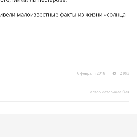
ривели малоизвестные факты из жизни «солнца
6 февраля 2018
2 993
автор материала Оля