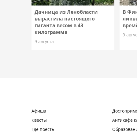
Дачница из Ленобласти
В Фи
вырастила настоящего
ликв
гиганта весом в 43
врем
килограмма
9 авгу
9 августа
Афиша
Достоприм
Квесты
Антикафе 
Где поесть
Образован