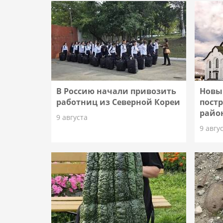
В Россию начали привозить
Новы
работниц из Северной Кореи
пост
райо
9 августа
9 авгу