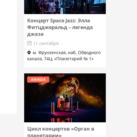
Концерт Space Jazz: Элла
Фитцджеральд – легенда
джаза
11 сентября
м. Фрунзенская, наб. Обводного
канала, 74Ц, «Планетарий № 1»
Подробнее
АФИША
Цикл концертов «Орган в
планетарии»