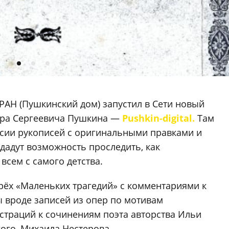
 РАН (Пушкинский дом) запустил в Сети новый
ндра Сергеевича Пушкина —
Pushkin-digital.
Там
ии рукописей с оригинальными правками и
 дадут возможность проследить, как
 всем с самого детства.
рёх «Маленьких трагедий» с комментариями к
 вроде записей из опер по мотивам
страций к сочинениям поэта авторства Ильи
ого, Михаила Нестерова.