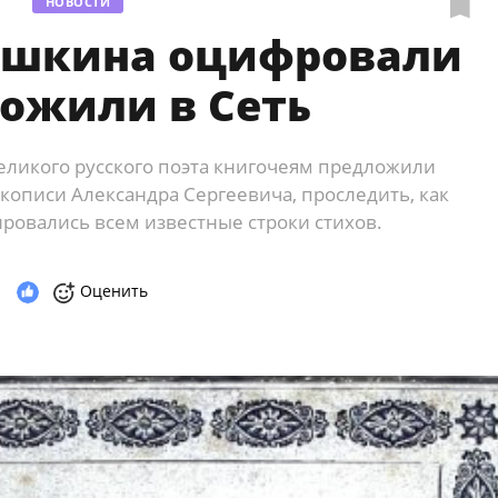
НОВОСТИ
ушкина оцифровали
ожили в Сеть
еликого русского поэта книгочеям предложили
кописи Александра Сергеевича, проследить, как
ировались всем известные строки стихов.
Оценить