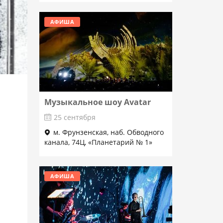
АФИША
Музыкальное шоу Avatar
25 сентября
м. Фрунзенская, наб. Обводного
канала, 74Ц, «Планетарий № 1»
Подробнее
АФИША