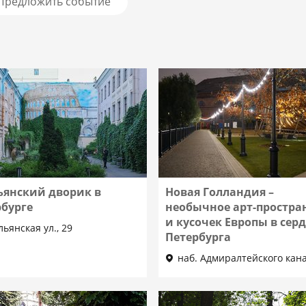
Предложить событие
ьянский дворик в
Новая Голландия –
рбурге
необычное арт-простра
и кусочек Европы в сер
ьянская ул., 29
Петербурга
наб. Адмиралтейского кана