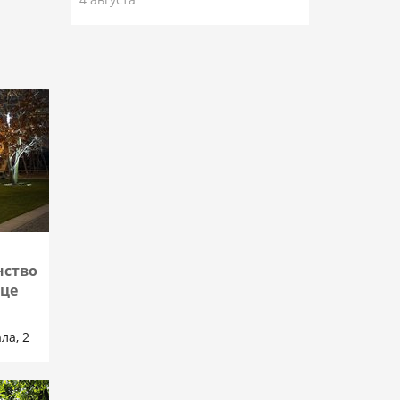
нство
дце
ла, 2