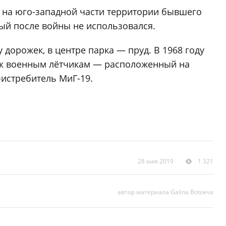
у на юго-западной части территории бывшего
ый после войны не использовался.
дорожек, в центре парка — пруд. В 1968 году
ник военным лётчикам — расположенный на
истребитель МиГ-19.
28 мая 2019
1 321
автор материала Galina Botoeva