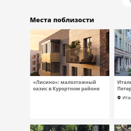
Места поблизости
«Лисино»: малоэтажный
Итал
оазис в Курортном районе
Пете
Итал