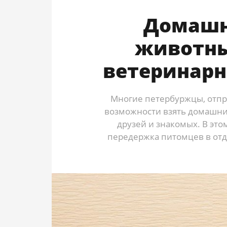
Домашн
животны
ветеринарн
Многие петербуржцы, отпр
возможности взять домашних
друзей и знакомых. В это
передержка питомцев в отд