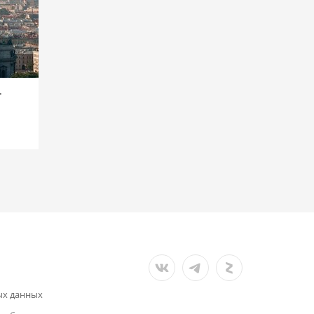
-
ых данных