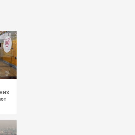
Подробнее
них
ают