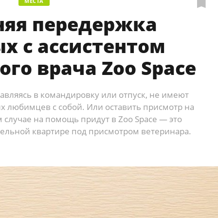
МЕСТА
яя передержка
х с ассистентом
ого врача Zoo Space
авляясь в командировку или отпуск, не имеют
 любимцев с собой. Или оставить присмотр на
м случае на помощь придут в Zoo Space — это
ельной квартире под присмотром ветеринара.