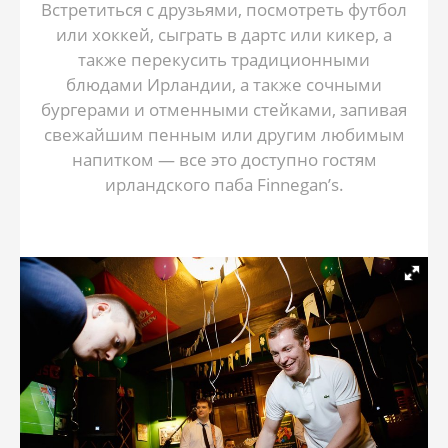
Встретиться с друзьями, посмотреть футбол
или хоккей, сыграть в дартс или кикер, а
также перекусить традиционными
блюдами Ирландии, а также сочными
бургерами и отменными стейками, запивая
свежайшим пенным или другим любимым
напитком — все это доступно гостям
ирландского паба Finnegan’s.