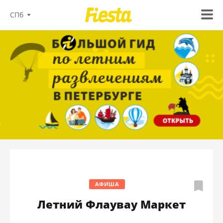
СПб
АФИША
Летний Флаувау Маркет