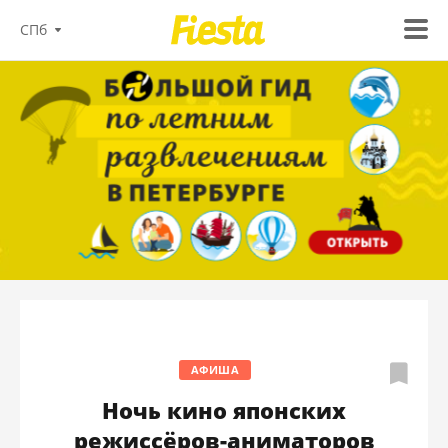
СПб
АФИША
Ночь кино японских
режиссёров-аниматоров