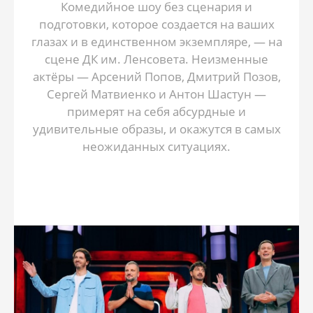
Комедийное шоу без сценария и
подготовки, которое создается на ваших
глазах и в единственном экземпляре, — на
сцене ДК им. Ленсовета. Неизменные
актёры — Арсений Попов, Дмитрий Позов,
Сергей Матвиенко и Антон Шастун —
примерят на себя абсурдные и
удивительные образы, и окажутся в самых
неожиданных ситуациях.