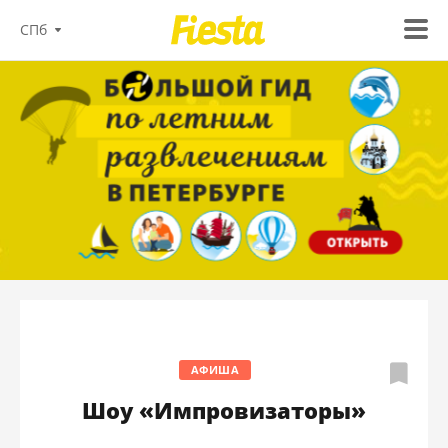
СПб
АФИША
Шоу «Импровизаторы»