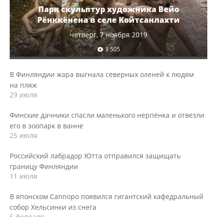
Парк скульптур художника Вейо
Рёнккёнена в селе Койтсанлахти
четверг, 7 ноября 2019
3 505
В Финляндии жара выгнала северных оленей к людям
на пляж
29 июля
Финские дачники спасли маленького нерпёнка и отвезли
его в зоопарк в ванне
25 июля
Российский лабрадор Ютта отправился защищать
границу Финляндии
11 июля
В японском Саппоро появился гигантский кафедральный
собор Хельсинки из снега
5 февраля